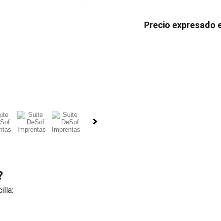
Precio expresado 
?
lla: