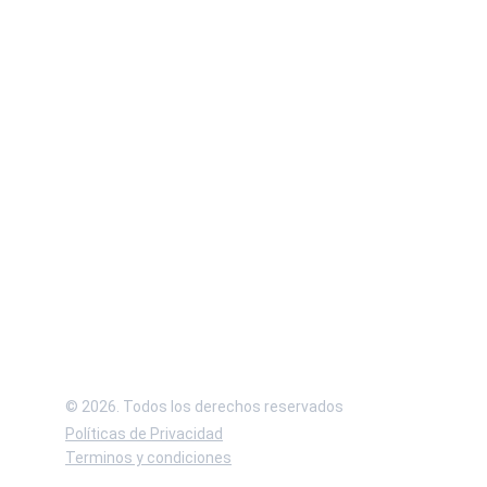
Consulta nuestras redes sociales y 
síguenos para estar pendiente de las 
novedades de la Empresa.
© 2026. Todos los derechos reservados
Políticas de Privacidad
Terminos y condiciones