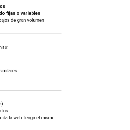
dos
o fijas o variables
abajos de gran volumen
mite:
similares
a)
ctos
toda la web tenga el mismo