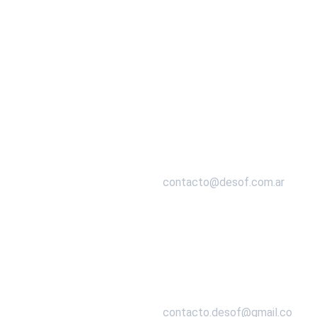
CONTACTO
contacto@desof.com.ar
contacto.desof@gmail.co